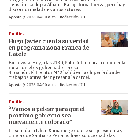
Tensión. La dupla Alliana-Baruja toma fuerza, pero hay
disconformidad de varios actores.
·
Agosto 9, 2026 04:00 a. m.
Redacción ÚH
Política
Hugo Javier cuenta su verdad
en programa Zona Franca de
Latele
Entrevista. Hoy, a las 21:30, Palo Rubin dará a conocer la
nota con el ex gobernador preso.
Situación. El Locutor N° 2 habló en la chipería donde
trabajaba antes de ingresar a la cárcel.
·
Agosto 9, 2026 04:00 a. m.
Redacción ÚH
Política
“Vamos a pelear para que el
próximo gobierno sea
nuevamente colorado”
La senadora Lilian Samaniego quiere ser presidenta y
critica que Santiago Peña no haya solucionado las