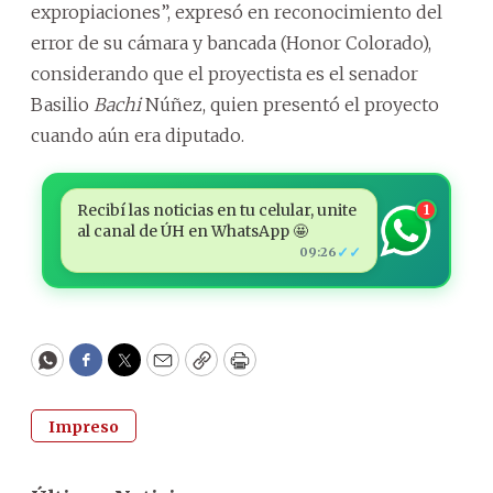
expropiaciones”, expresó en reconocimiento del
error de su cámara y bancada (Honor Colorado),
considerando que el proyectista es el senador
Basilio
Bachi
Núñez, quien presentó el proyecto
cuando aún era diputado.
Recibí las noticias en tu celular, unite
1
al canal de ÚH en WhatsApp 🤩
✓✓
09:26
WhatsApp
Facebook
Twitter
Email
Copy
Print
Impreso