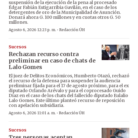
suspensión de la ejecución de la pena al procesado
Édgar Fabián Estigarribia Gavilán, en el caso de los
detergentes de oro de la Municipalidad de Asunción.
Donará ahora G. 100 millones y en cuotas otros G. 50
millones.
·
Agosto 6, 2026 12:23 p. m.
Redacción ÚH
Sucesos
Rechazan recurso contra
preliminar en caso de chats de
Lalo Gomes
El juez de Delitos Económicos, Humberto Otazú, rechazó
el recurso de la defensa para suspender la audiencia
preliminar fijada para el 17 de agosto próximo, para el ex
diputado Orlando Arévalo y para el coprocesado Guido
Díaz en el caso de los chats del fallecido diputado Eulalio
Lalo Gomes. Este último planteó recurso de reposición
con apelación subsidiaria.
·
Agosto 6, 2026 11:01 a. m.
Redacción ÚH
Sucesos
Tres personas aceptan