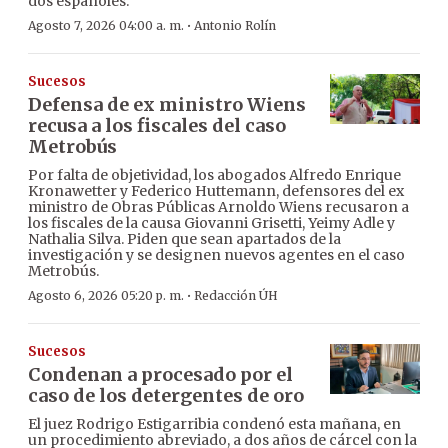
dos españoles.
·
Agosto 7, 2026 04:00 a. m.
Antonio Rolín
Sucesos
Defensa de ex ministro Wiens
recusa a los fiscales del caso
Metrobús
Por falta de objetividad, los abogados Alfredo Enrique
Kronawetter y Federico Huttemann, defensores del ex
ministro de Obras Públicas Arnoldo Wiens recusaron a
los fiscales de la causa Giovanni Grisetti, Yeimy Adle y
Nathalia Silva. Piden que sean apartados de la
investigación y se designen nuevos agentes en el caso
Metrobús.
·
Agosto 6, 2026 05:20 p. m.
Redacción ÚH
Sucesos
Condenan a procesado por el
caso de los detergentes de oro
El juez Rodrigo Estigarribia condenó esta mañana, en
un procedimiento abreviado, a dos años de cárcel con la