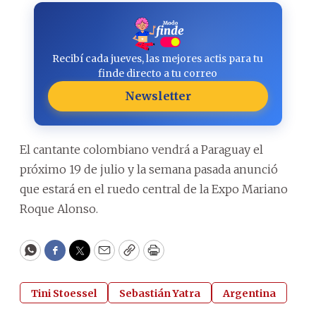
Recibí cada jueves, las mejores actis para tu
finde directo a tu correo
Newsletter
El cantante colombiano vendrá a Paraguay el
próximo 19 de julio y la semana pasada anunció
que estará en el ruedo central de la Expo Mariano
Roque Alonso.
WhatsApp
Facebook
Twitter
Email
Copy
Print
Tini Stoessel
Sebastián Yatra
Argentina