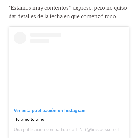
“Estamos muy contentos”, expresó, pero no quiso
dar detalles de la fecha en que comenzó todo.
Ver esta publicación en Instagram
Te amo te amo
Una publicación compartida de
TINI
(@tinistoessel) el
10 Jun, 