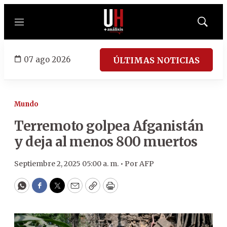
Menú
Mostrar
búsqued
07 ago 2026
ÚLTIMAS NOTICIAS
Mundo
Terremoto golpea Afganistán
y deja al menos 800 muertos
Septiembre 2, 2025 05:00 a. m. •
Por
AFP
WhatsApp
Facebook
Twitter
Email
Copy
Print