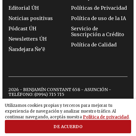
Editorial ÚH
Políticas de Privacidad
Noticias positivas
Política de uso de la IA
Pódcast ÚH
Servicio de
Suscripción a Crédito
Newsletters ÚH
Política de Calidad
Ñandejara Ñe’ẽ
2026 - BENJAMÍN CONSTANT 658 - ASUNCIÓN -
TELÉFONO:
(0994) 715 715
Utilizamos cookies propias y terceros para mejorar tu
experiencia de navegación y analizar nuestro tráfico. Al
twitter
instagram
facebook
tiktok
youtube
spotify
continuar navegando, aceptás nuestra
Política de privacidad
.
DE ACUERDO