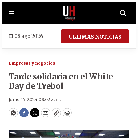
Menú
Mostrar
búsqued
08 ago 2026
ÚLTIMAS NOTICIAS
Empresas y negocios
Tarde solidaria en el White
Day de Trebol
Junio 14, 2024 08:02 a. m.
WhatsApp
Facebook
Twitter
Email
Copy
Print