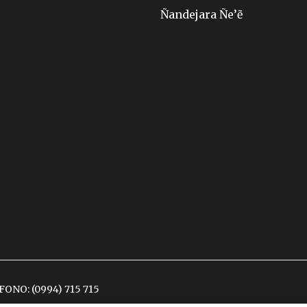
Ñandejara Ñe’ẽ
ÉFONO:
(0994) 715 715