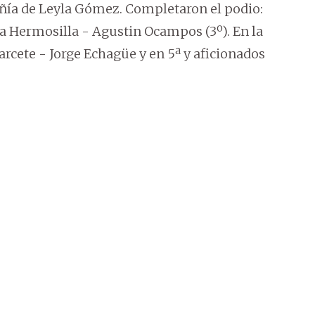
añía de Leyla Gómez. Completaron el podio:
na Hermosilla - Agustin Ocampos (3º). En la
Garcete - Jorge Echagüe y en 5ª y aficionados