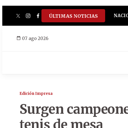
NACI
ÚLTIMAS NOTICIAS
twitter
instagram
facebook
tiktok
youtube
spotify
07 ago 2026
Edición Impresa
Surgen campeones
tenis de mesa