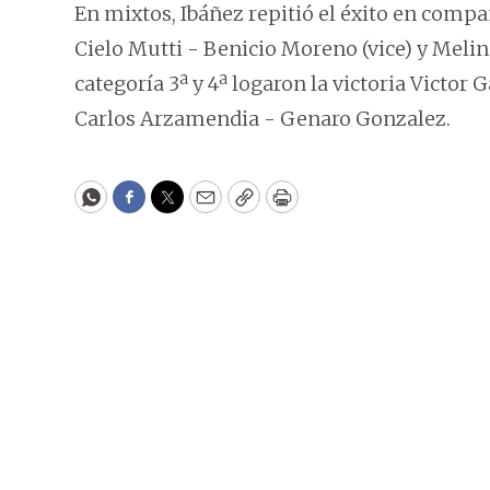
En mixtos, Ibáñez repitió el éxito en comp
Cielo Mutti - Benicio Moreno (vice) y Meli
categoría 3ª y 4ª logaron la victoria Victor 
Carlos Arzamendia - Genaro Gonzalez.
WhatsApp
Facebook
Twitter
Email
Copy
Print