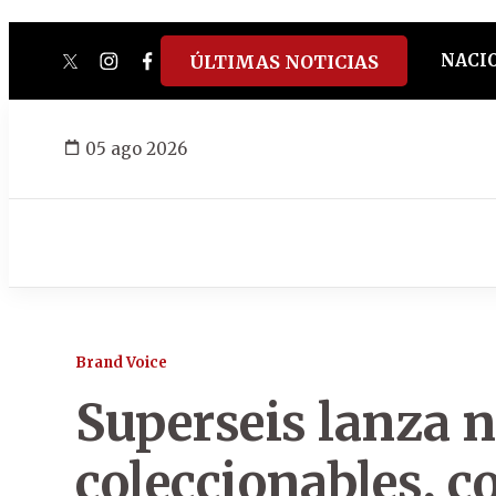
NACI
ÚLTIMAS NOTICIAS
twitter
instagram
facebook
tiktok
youtube
spotify
05 ago 2026
Brand Voice
Superseis lanza 
coleccionables, c