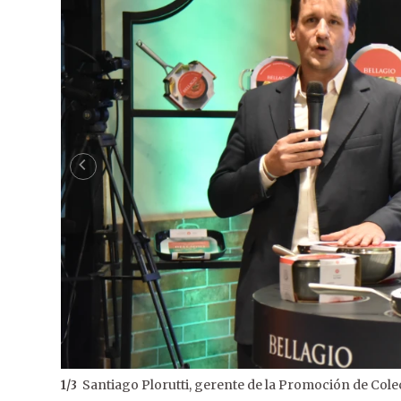
Santiago Plorutti, gerente de la Promoción de Cole
1
/
3