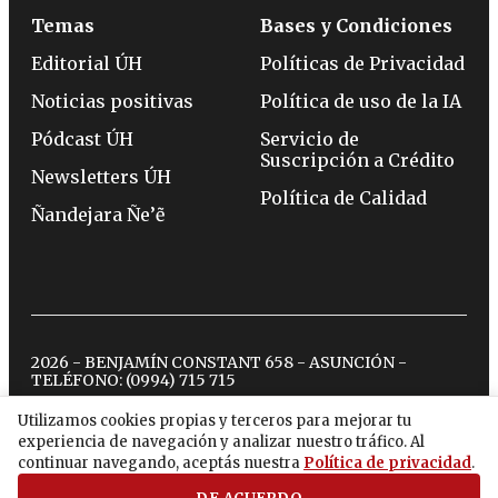
Temas
Bases y Condiciones
Editorial ÚH
Políticas de Privacidad
Noticias positivas
Política de uso de la IA
Pódcast ÚH
Servicio de
Suscripción a Crédito
Newsletters ÚH
Política de Calidad
Ñandejara Ñe’ẽ
2026 - BENJAMÍN CONSTANT 658 - ASUNCIÓN -
TELÉFONO:
(0994) 715 715
Utilizamos cookies propias y terceros para mejorar tu
experiencia de navegación y analizar nuestro tráfico. Al
twitter
instagram
facebook
tiktok
youtube
spotify
continuar navegando, aceptás nuestra
Política de privacidad
.