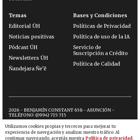
Temas
Bases y Condiciones
Editorial ÚH
Políticas de Privacidad
Noticias positivas
Política de uso de la IA
Pódcast ÚH
Servicio de
Suscripción a Crédito
Newsletters ÚH
Política de Calidad
Ñandejara Ñe’ẽ
2026 - BENJAMÍN CONSTANT 658 - ASUNCIÓN -
TELÉFONO:
(0994) 715 715
Utilizamos cookies propias y terceros para mejorar tu
experiencia de navegación y analizar nuestro tráfico. Al
twitter
instagram
facebook
tiktok
youtube
spotify
continuar navegando, aceptás nuestra
Política de privacidad
.