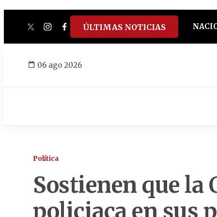
NACI
ÚLTIMAS NOTICIAS
twitter
instagram
facebook
tiktok
youtube
spotify
06 ago 2026
Política
Sostienen que la 
policiaca en sus 