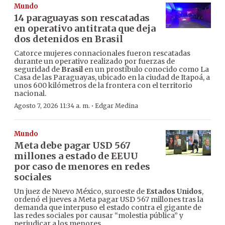
Mundo
14 paraguayas son rescatadas
en operativo antitrata que deja
dos detenidos en Brasil
Catorce mujeres connacionales fueron rescatadas
durante un operativo realizado por fuerzas de
seguridad de
Brasil
en un prostíbulo conocido como La
Casa de las Paraguayas, ubicado en la ciudad de Itapoá, a
unos 600 kilómetros de la frontera con el territorio
nacional.
·
Agosto 7, 2026 11:34 a. m.
Edgar Medina
Mundo
Meta debe pagar USD 567
millones a estado de EEUU
por caso de menores en redes
sociales
Un juez de Nuevo México, suroeste de
Estados Unidos
,
ordenó el jueves a Meta pagar USD 567 millones tras la
demanda que interpuso el estado contra el gigante de
las redes sociales por causar “molestia pública” y
perjudicar a los menores.