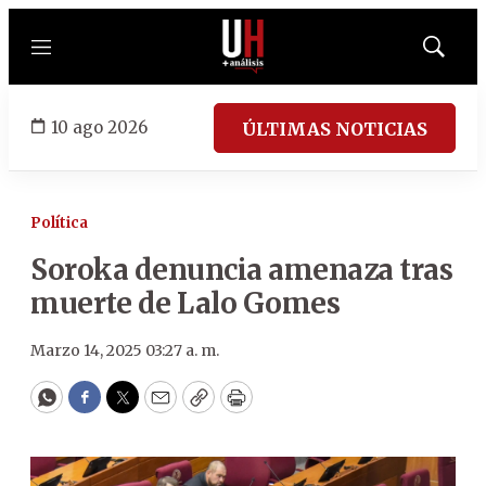
Menú
Mostrar
búsqued
10 ago 2026
ÚLTIMAS NOTICIAS
Política
Soroka denuncia amenaza tras
muerte de Lalo Gomes
Marzo 14, 2025 03:27 a. m.
WhatsApp
Facebook
Twitter
Email
Copy
Print