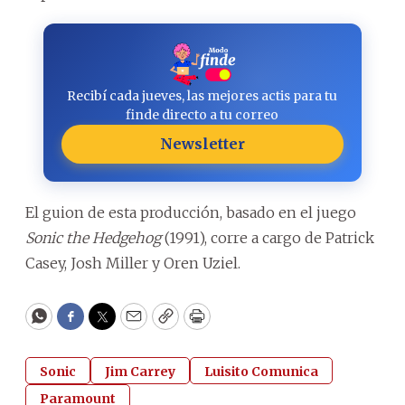
Recibí cada jueves, las mejores actis para tu
finde directo a tu correo
Newsletter
El guion de esta producción, basado en el juego
Sonic the Hedgehog
(1991), corre a cargo de Patrick
Casey, Josh Miller y Oren Uziel.
WhatsApp
Facebook
Twitter
Email
Copy
Print
Sonic
Jim Carrey
Luisito Comunica
Paramount