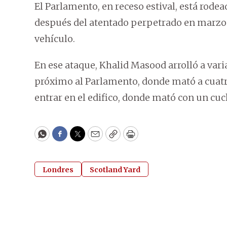
El Parlamento, en receso estival, está rode
después del atentado perpetrado en marzo
vehículo.
En ese ataque, Khalid Masood arrolló a var
próximo al Parlamento, donde mató a cuatro
entrar en el edifico, donde mató con un cuch
WhatsApp
Facebook
Twitter
Email
Copy
Print
Londres
Scotland Yard