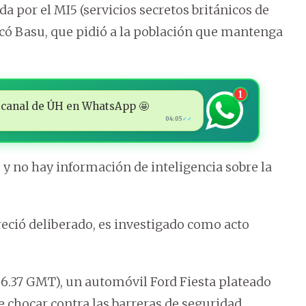
 por el MI5 (servicios secretos británicos de
xplicó Basu, que pidió a la población que mantenga
1
 al canal de ÚH en WhatsApp 🤩
04:05
✓✓
 no hay información de inteligencia sobre la
reció deliberado, es investigado como acto
 (06.37 GMT), un automóvil Ford Fiesta plateado
de chocar contra las barreras de seguridad.