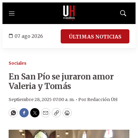
Menú
Mostrar
búsqued
07 ago 2026
ÚLTIMAS NOTICIAS
Sociales
En San Pío se juraron amor
Valeria y Tomás
Septiembre 28, 2025 07:00 a. m. •
Por
Redacción ÚH
WhatsApp
Facebook
Twitter
Email
Copy
Print