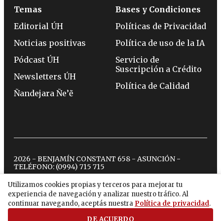
Temas
Bases y Condiciones
Editorial ÚH
Políticas de Privacidad
Noticias positivas
Política de uso de la IA
Pódcast ÚH
Servicio de
Suscripción a Crédito
Newsletters ÚH
Política de Calidad
Ñandejara Ñe’ẽ
2026 - BENJAMÍN CONSTANT 658 - ASUNCIÓN -
TELÉFONO:
(0994) 715 715
Utilizamos cookies propias y terceros para mejorar tu
experiencia de navegación y analizar nuestro tráfico. Al
twitter
instagram
facebook
tiktok
youtube
spotify
continuar navegando, aceptás nuestra
Política de privacidad
.
DE ACUERDO