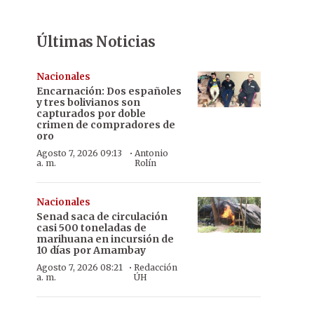
Últimas Noticias
Nacionales
Encarnación: Dos españoles
y tres bolivianos son
capturados por doble
crimen de compradores de
oro
·
Agosto 7, 2026 09:13
Antonio
a. m.
Rolín
Nacionales
Senad saca de circulación
casi 500 toneladas de
marihuana en incursión de
10 días por Amambay
·
Agosto 7, 2026 08:21
Redacción
a. m.
ÚH