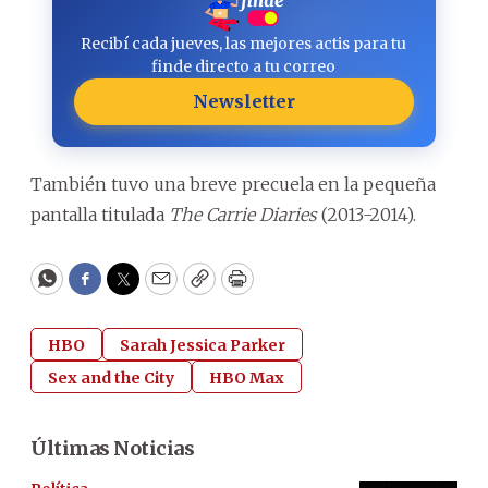
Recibí cada jueves, las mejores actis para tu
finde directo a tu correo
Newsletter
También tuvo una breve precuela en la pequeña
pantalla titulada
The Carrie Diaries
(2013-2014).
WhatsApp
Facebook
Twitter
Email
Copy
Print
HBO
Sarah Jessica Parker
Sex and the City
HBO Max
Últimas Noticias