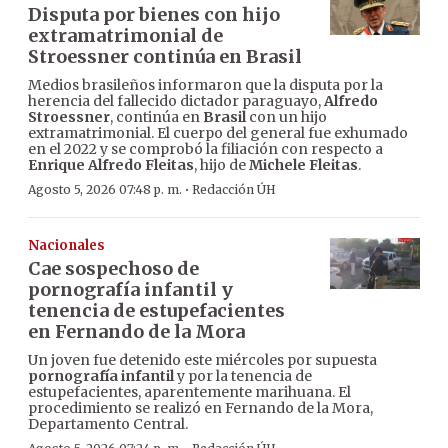
Disputa por bienes con hijo
extramatrimonial de
Stroessner continúa en Brasil
Medios brasileños informaron que la disputa por la
herencia del fallecido dictador paraguayo,
Alfredo
Stroessner
, continúa en
Brasil
con un hijo
extramatrimonial. El cuerpo del general fue exhumado
en el 2022 y se comprobó la filiación con respecto a
Enrique Alfredo Fleitas
, hijo de
Michele Fleitas
.
·
Agosto 5, 2026 07:48 p. m.
Redacción ÚH
Nacionales
Cae sospechoso de
pornografía infantil y
tenencia de estupefacientes
en Fernando de la Mora
Un joven fue detenido este miércoles por supuesta
pornografía infantil
y por la tenencia de
estupefacientes, aparentemente marihuana. El
procedimiento se realizó en Fernando de la Mora,
Departamento Central.