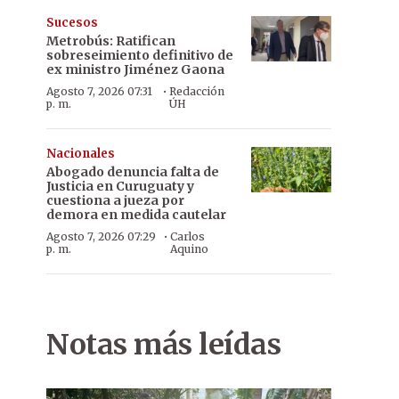
Sucesos
Metrobús: Ratifican
sobreseimiento definitivo de
ex ministro Jiménez Gaona
·
Agosto 7, 2026 07:31
Redacción
p. m.
ÚH
Nacionales
Abogado denuncia falta de
Justicia en Curuguaty y
cuestiona a jueza por
demora en medida cautelar
·
Agosto 7, 2026 07:29
Carlos
p. m.
Aquino
Notas más leídas