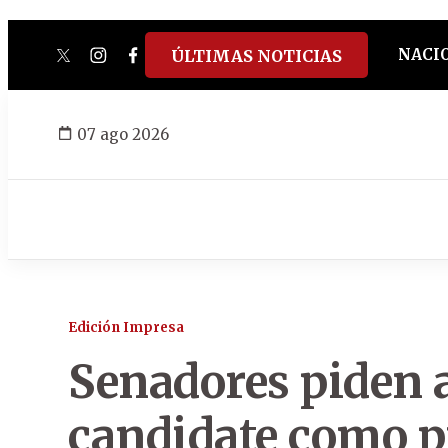
NACI
ÚLTIMAS NOTICIAS
twitter
instagram
facebook
tiktok
youtube
spotify
07 ago 2026
Edición Impresa
Senadores piden a
candidate como p