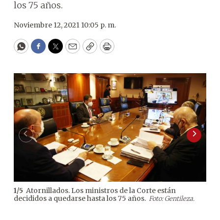
los 75 años.
Noviembre 12, 2021 10:05 p. m.
WhatsApp
Facebook
Twitter
Email
Copy
Print
Atornillados. Los ministros de la Corte están
1
/
5
2
/
5
decididos a quedarse hasta los 75 años.
cinc
Foto: Gentileza.
Gil