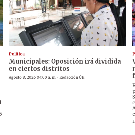
Política
P
e
Municipales: Oposición irá dividida
en ciertos distritos
·
Agosto 8, 2026 04:00 a. m.
Redacción ÚH
R
p
S
l
c
A
5
c
A