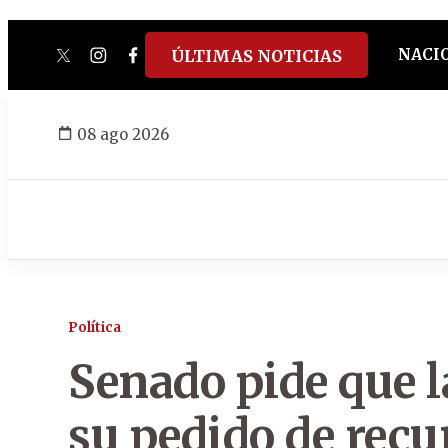
NACI
ÚLTIMAS NOTICIAS
twitter
instagram
facebook
tiktok
youtube
spotify
08 ago 2026
Política
Senado pide que la
su pedido de recu