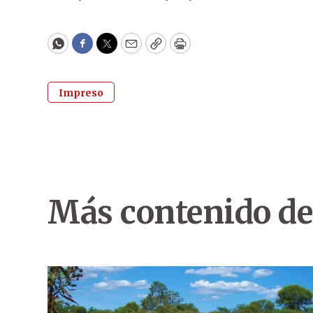
WhatsApp
Facebook
Twitter
Email
Copy
Print
Impreso
Más contenido de