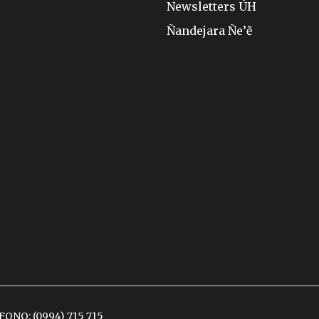
Newsletters ÚH
Ñandejara Ñe’ẽ
ÉFONO:
(0994) 715 715