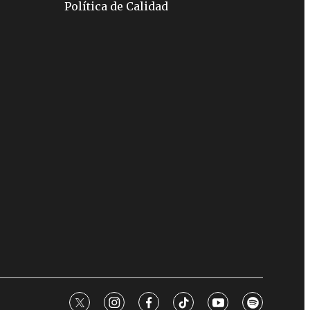
Política de Calidad
twitter
instagram
facebook
tiktok
youtube
spotify