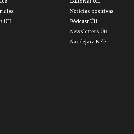
ice
Editorial ÚH
riales
Noticias positivas
ón ÚH
Pódcast ÚH
Newsletters ÚH
Ñandejara Ñe’ẽ