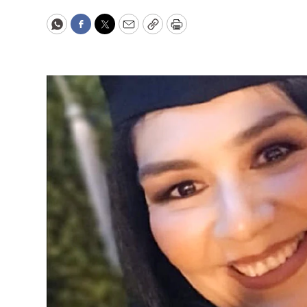
WhatsApp
Facebook
Twitter
Email
Copy
Print