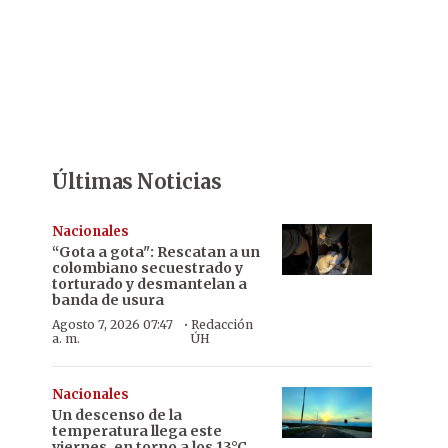
Últimas Noticias
Nacionales
“Gota a gota": Rescatan a un
colombiano secuestrado y
torturado y desmantelan a
banda de usura
·
Agosto 7, 2026 07:47
Redacción
a. m.
ÚH
Nacionales
Un descenso de la
temperatura llega este
viernes, en torno a los 13°C