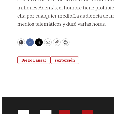
millones.Además, el hombre tiene prohibici
ella por cualquier medio.La audiencia de 
medios telemáticos y duró varias horas.
WhatsApp
Facebook
Twitter
Email
Copy
Print
Diego Lansac
sextorsión