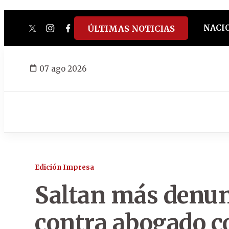
NACI
ÚLTIMAS NOTICIAS
twitter
instagram
facebook
tiktok
youtube
spotify
07 ago 2026
Edición Impresa
Saltan más denun
contra abogado c