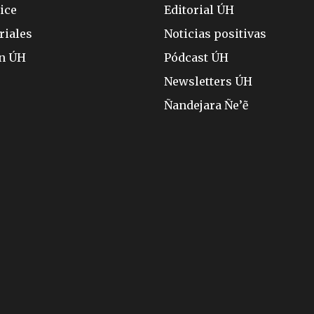
ice
Editorial ÚH
riales
Noticias positivas
ón ÚH
Pódcast ÚH
Newsletters ÚH
Ñandejara Ñe’ẽ