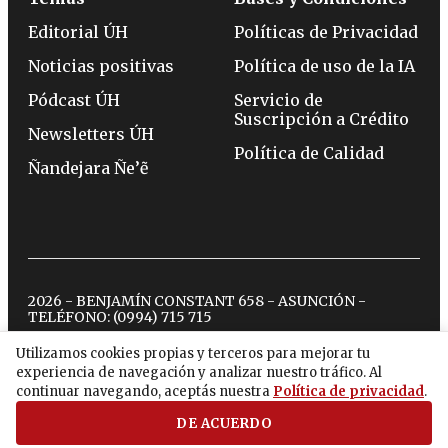
Editorial ÚH
Políticas de Privacidad
Noticias positivas
Política de uso de la IA
Pódcast ÚH
Servicio de
Suscripción a Crédito
Newsletters ÚH
Política de Calidad
Ñandejara Ñe’ẽ
2026 - BENJAMÍN CONSTANT 658 - ASUNCIÓN -
TELÉFONO:
(0994) 715 715
Utilizamos cookies propias y terceros para mejorar tu
experiencia de navegación y analizar nuestro tráfico. Al
twitter
instagram
facebook
tiktok
youtube
spotify
continuar navegando, aceptás nuestra
Política de privacidad
.
DE ACUERDO