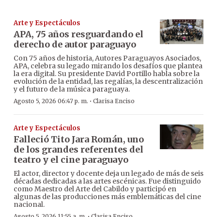
Arte y Espectáculos
APA, 75 años resguardando el
derecho de autor paraguayo
Con 75 años de historia, Autores Paraguayos Asociados,
APA, celebra su legado mirando los desafíos que plantea
la era digital. Su presidente David Portillo habla sobre la
evolución de la entidad, las regalías, la descentralización
y el futuro de la música paraguaya.
·
Agosto 5, 2026 06:47 p. m.
Clarisa Enciso
Arte y Espectáculos
Falleció Tito Jara Román, uno
de los grandes referentes del
teatro y el cine paraguayo
El actor, director y docente deja un legado de más de seis
décadas dedicadas a las artes escénicas. Fue distinguido
como Maestro del Arte del Cabildo y participó en
algunas de las producciones más emblemáticas del cine
nacional.
·
Agosto 5, 2026 11:55 a. m.
Clarisa Enciso