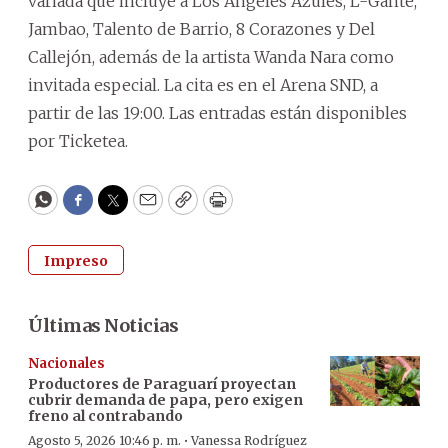
variada que incluye a Los Ángeles Azules, L-Gante,
Jambao, Talento de Barrio, 8 Corazones y Del
Callejón, además de la artista Wanda Nara como
invitada especial. La cita es en el Arena SND, a
partir de las 19:00. Las entradas están disponibles
por Ticketea.
WhatsApp
Facebook
Twitter
Email
Copy
Print
Impreso
Últimas Noticias
Nacionales
Productores de Paraguarí proyectan
cubrir demanda de papa, pero exigen
freno al contrabando
·
Agosto 5, 2026 10:46 p. m.
Vanessa Rodríguez