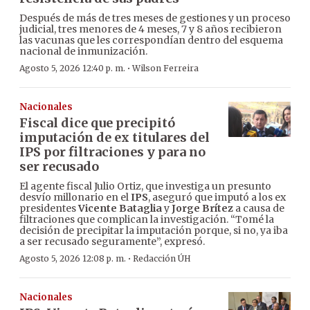
Después de más de tres meses de gestiones y un proceso
judicial, tres menores de 4 meses, 7 y 8 años recibieron
las vacunas que les correspondían dentro del esquema
nacional de inmunización.
·
Agosto 5, 2026 12:40 p. m.
Wilson Ferreira
Nacionales
Fiscal dice que precipitó
imputación de ex titulares del
IPS por filtraciones y para no
ser recusado
El agente fiscal Julio Ortiz, que investiga un presunto
desvío millonario en el
IPS
, aseguró que imputó a los ex
presidentes
Vicente Bataglia
y
Jorge Brítez
a causa de
filtraciones que complican la investigación. “Tomé la
decisión de precipitar la imputación porque, si no, ya iba
a ser recusado seguramente”, expresó.
·
Agosto 5, 2026 12:08 p. m.
Redacción ÚH
Nacionales