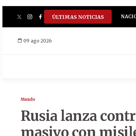
NACI
ÚLTIMAS NOTICIAS
twitter
instagram
facebook
tiktok
youtube
spotify
09 ago 2026
Mundo
Rusia lanza contr
masivo con misil