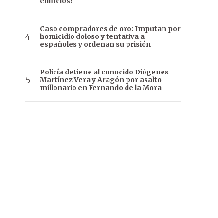
edificios?
Caso compradores de oro: Imputan por
homicidio doloso y tentativa a
españoles y ordenan su prisión
Policía detiene al conocido Diógenes
Martínez Vera y Aragón por asalto
millonario en Fernando de la Mora