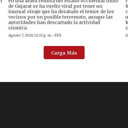
l
en una aldea remota del estado occidental indio
r
de Gujarat se ha vuelto viral por tener un
f
inusual oleaje que ha desatado el temor de los
c
vecinos por un posible terremoto, aunque las
u
autoridades han descartado la actividad
k
sísmica.
n
·
Agosto 7, 2026 12:22 p. m.
EFE
A
Carga Más