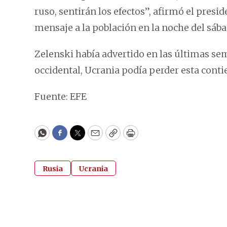
ruso, sentirán los efectos”, afirmó el pres
mensaje a la población en la noche del sába
Zelenski había advertido en las últimas sem
occidental, Ucrania podía perder esta conti
Fuente: EFE
WhatsApp
Facebook
Twitter
Email
Copy
Print
Rusia
Ucrania