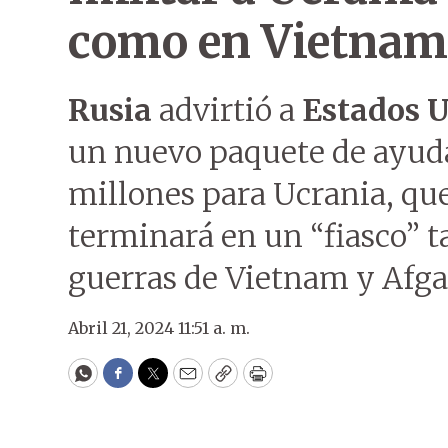
como en Vietnam
Rusia
advirtió a
Estados 
un nuevo paquete de ayuda
millones para Ucrania, que
terminará en un “fiasco” 
guerras de Vietnam y Afga
Abril 21, 2024 11:51 a. m.
WhatsApp
Facebook
Twitter
Email
Copy
Print