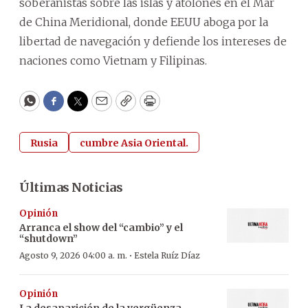
soberanistas sobre las islas y atolones en el Mar
de China Meridional, donde EEUU aboga por la
libertad de navegación y defiende los intereses de
naciones como Vietnam y Filipinas.
WhatsApp
Facebook
Twitter
Email
Copy
Print
Rusia
cumbre Asia Oriental.
Últimas Noticias
Opinión
Arranca el show del “cambio” y el
“shutdown”
·
Agosto 9, 2026 04:00 a. m.
Estela Ruíz Díaz
Opinión
La desaparición de la vergüenza