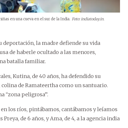
iñas en una cueva en el sur de la India.
Foto: indiatoday.in.
u deportación, la madre defiende su vida
acusa de haberle ocultado a las menores,
a batalla familiar.
les, Kutina, de 40 años, ha defendido su
la colina de Ramateertha como un santuario.
una “zona peligrosa”.
en los ríos, pintábamos, cantábamos y leíamos
s Preya, de 6 años, y Ama, de 4, a la agencia india