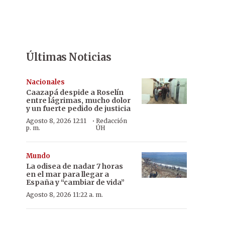
Últimas Noticias
Nacionales
Caazapá despide a Roselín
entre lágrimas, mucho dolor
y un fuerte pedido de justicia
·
Agosto 8, 2026 12:11
Redacción
p. m.
ÚH
Mundo
La odisea de nadar 7 horas
en el mar para llegar a
España y “cambiar de vida”
Agosto 8, 2026 11:22 a. m.