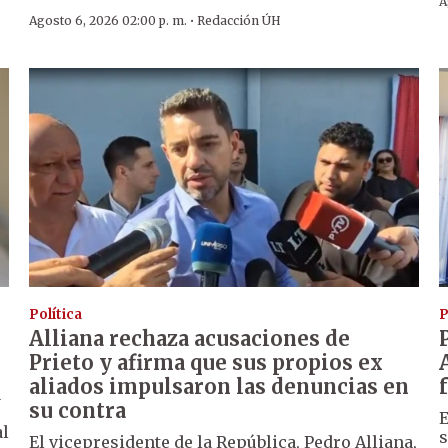
A
·
Agosto 6, 2026 02:00 p. m.
Redacción ÚH
Política
P
Alliana rechaza acusaciones de
Prieto y afirma que sus propios ex
aliados impulsaron las denuncias en
a
su contra
E
al
s
El vicepresidente de la República, Pedro Alliana,