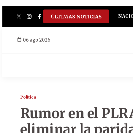
NACI
ÚLTIMAS NOTICIAS
twitter
instagram
facebook
tiktok
youtube
spotify
06 ago 2026
Política
Rumor en el PLRA
eliminar la parid