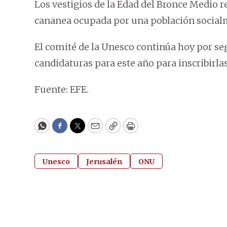
Los vestigios de la Edad del Bronce Medio 
cananea ocupada por una población social
El comité de la Unesco continúa hoy por se
candidaturas para este año para inscribirl
Fuente: EFE.
WhatsApp
Facebook
Twitter
Email
Copy
Print
Unesco
Jerusalén
ONU