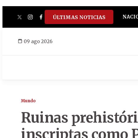
NACI
ÚLTIMAS NOTICIAS
twitter
instagram
facebook
tiktok
youtube
spotify
09 ago 2026
Mundo
Ruinas prehistóric
inscriptas como 