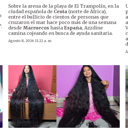
Sobre la arena de la playa de El Trampolín, en la
U
ciudad española de
Ceuta
(norte de África),
p
o
entre el bullicio de cientos de personas que
a
cruzaron el mar hace poco más de una semana
a
.
desde
Marruecos
hasta
España
, Azzdine
V
camina cojeando en busca de ayuda sanitaria.
c
a
Agosto 8, 2026 11:22 a. m.
d
A