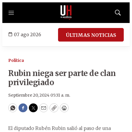
Menú
Mostrar
búsqued
07 ago 2026
ÚLTIMAS NOTICIAS
Política
Rubin niega ser parte de clan
privilegiado
Septiembre 20, 2024 05:31 a. m.
WhatsApp
Facebook
Twitter
Email
Copy
Print
El diputado Rubén Rubin salió al paso de una