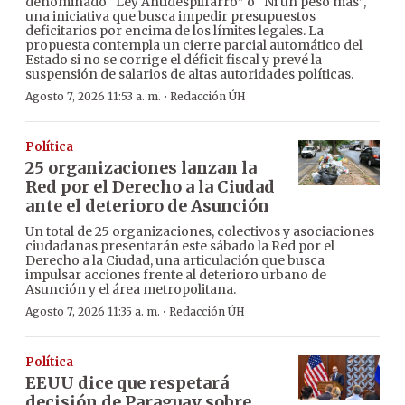
denominado “Ley Antidespilfarro” o “Ni un peso más”,
una iniciativa que busca impedir presupuestos
deficitarios por encima de los límites legales. La
propuesta contempla un cierre parcial automático del
Estado si no se corrige el déficit fiscal y prevé la
suspensión de salarios de altas autoridades políticas.
·
Agosto 7, 2026 11:53 a. m.
Redacción ÚH
Política
25 organizaciones lanzan la
Red por el Derecho a la Ciudad
ante el deterioro de Asunción
Un total de 25 organizaciones, colectivos y asociaciones
ciudadanas presentarán este sábado la Red por el
Derecho a la Ciudad, una articulación que busca
impulsar acciones frente al deterioro urbano de
Asunción y el área metropolitana.
·
Agosto 7, 2026 11:35 a. m.
Redacción ÚH
Política
EEUU dice que respetará
decisión de Paraguay sobre