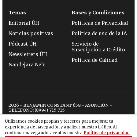
Temas
Bases y Condiciones
Editorial ÚH
Políticas de Privacidad
Noticias positivas
Política de uso de la IA
Pódcast ÚH
Servicio de
Suscripción a Crédito
Newsletters ÚH
Política de Calidad
Ñandejara Ñe’ẽ
2026 - BENJAMÍN CONSTANT 658 - ASUNCIÓN -
TELÉFONO:
(0994) 715 715
Utilizamos cookies propias y terceros para mejorar tu
experiencia de navegación y analizar nuestro tráfico. Al
twitter
instagram
facebook
tiktok
youtube
spotify
continuar navegando, aceptás nuestra
Política de privacidad
.