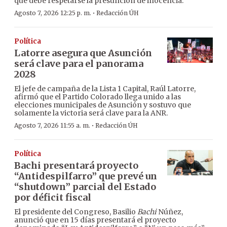
que debe respetarse la presunción de inocencia.
·
Agosto 7, 2026 12:25 p. m.
Redacción ÚH
Política
Latorre asegura que Asunción
será clave para el panorama
2028
El jefe de campaña de la Lista 1 Capital, Raúl Latorre,
afirmó que el Partido Colorado llega unido a las
elecciones municipales de Asunción y sostuvo que
solamente la victoria será clave para la ANR.
·
Agosto 7, 2026 11:55 a. m.
Redacción ÚH
Política
Bachi presentará proyecto
“Antidespilfarro” que prevé un
“shutdown” parcial del Estado
por déficit fiscal
El presidente del Congreso, Basilio
Bachi
Núñez,
anunció que en 15 días presentará el proyecto