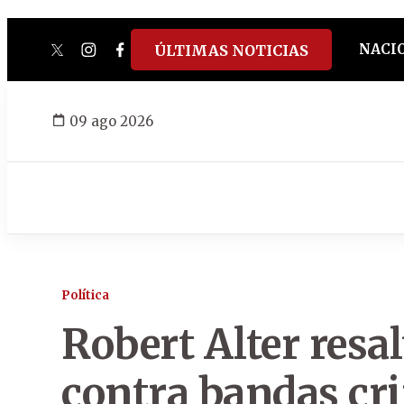
NACI
ÚLTIMAS NOTICIAS
twitter
instagram
facebook
tiktok
youtube
spotify
09 ago 2026
Política
Robert Alter resa
contra bandas cr