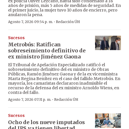
ex policía Oliver Lezcano, había sido condenado a 18
años de prisión, más 5 años de medidas de seguridad. En
el primer juicio, la mujer tuvo 10 años de encierro, pero
anularon la pena.
·
Agosto 7, 2026 09:54 p. m.
Redacción ÚH
Sucesos
Metrobús: Ratifican
sobreseimiento definitivo de
ex ministro Jiménez Gaona
El Tribunal de Apelación Especializado ratificó el
sobreseimiento definitivo del ex ministro de Obras
Públicas, Ramón Jiménez Gaona y de la ex viceministra
Marta Regina Benítez en el caso del fallido Metrobús. En
mayoría, los camaristas declararon inadmisible el
recurso de la defensa del ex ministro Arnoldo Wiens, en
contra del fallo.
·
Agosto 7, 2026 07:31 p. m.
Redacción ÚH
Sucesos
Ocho de los nueve imputados
del IPS ya tienen libertad