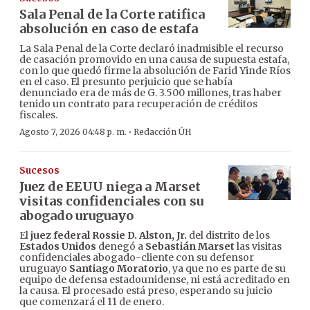
Sala Penal de la Corte ratifica
absolución en caso de estafa
La Sala Penal de la Corte declaró inadmisible el recurso
de casación promovido en una causa de supuesta estafa,
con lo que quedó firme la absolución de Farid Yinde Ríos
en el caso. El presunto perjuicio que se había
denunciado era de más de G. 3.500 millones, tras haber
tenido un contrato para recuperación de créditos
fiscales.
·
Agosto 7, 2026 04:48 p. m.
Redacción ÚH
Sucesos
Juez de EEUU niega a Marset
visitas confidenciales con su
abogado uruguayo
El
juez federal Rossie D. Alston, Jr.
del distrito de los
Estados Unidos
denegó a
Sebastián Marset
las visitas
confidenciales abogado-cliente con su defensor
uruguayo
Santiago Moratorio
, ya que no es parte de su
equipo de defensa estadounidense, ni está acreditado en
la causa. El procesado está preso, esperando su juicio
que comenzará el 11 de enero.