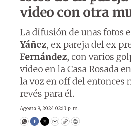
video con otra mu
La difusión de unas fotos e
Yáñez
, ex pareja del ex p
Fernández
, con varios go
video en la Casa Rosada en
la voz en off del entonces
revés para él.
Agosto 9, 2024 02:13 p. m.
WhatsApp
Facebook
Twitter
Email
Copy
Print