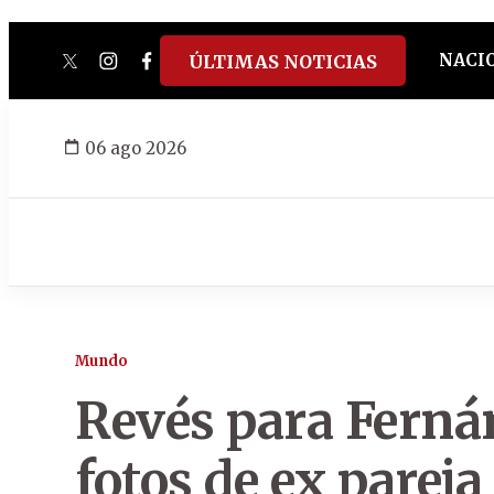
NACI
ÚLTIMAS NOTICIAS
twitter
instagram
facebook
tiktok
youtube
spotify
06 ago 2026
Mundo
Revés para Ferná
fotos de ex parej