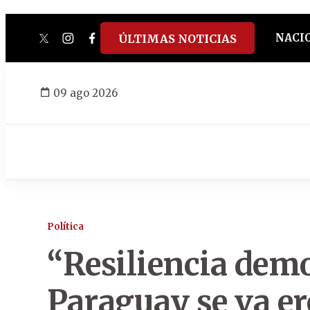
NACI
ÚLTIMAS NOTICIAS
twitter
instagram
facebook
tiktok
youtube
spotify
09 ago 2026
Política
“Resiliencia demo
Paraguay se va e