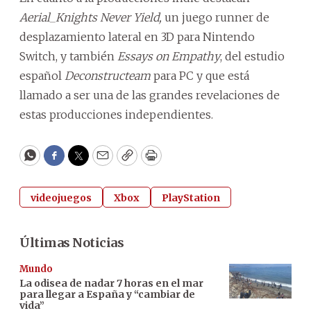
Aerial_Knights Never Yield,
un juego runner de
desplazamiento lateral en 3D para Nintendo
Switch, y también
Essays on Empathy
, del estudio
español
Deconstructeam
para PC y que está
llamado a ser una de las grandes revelaciones de
estas producciones independientes.
WhatsApp
Facebook
Twitter
Email
Copy
Print
videojuegos
Xbox
PlayStation
Últimas Noticias
Mundo
La odisea de nadar 7 horas en el mar
para llegar a España y “cambiar de
vida”