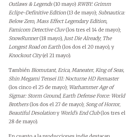
Outlaws & Legends
(10 mayo)
RWBY: Grimm
Eclipe-Definitive Edition
(13 de mayo);
Subnautica:
Below Zero, Mass Effect Legendary Edition,
Famicom Detective Cluv
(los tres el 14 de mayo);
SnowRunner
(18 mayo),
Just Die Already
;
The
Longest Road on Earth
(los dos el 20 mayo), y
Knockout City
(el 21 mayo).
También
Biomutant
,
Erica
,
Maneater
,
King of Seas
,
Shin Megami Tensei III: Nocturne HD Remaster
(los cinco el 25 de mayo);
Warhammer Age of
Sigmar: Storm Ground
,
Earth Defense Force: World
Brothers
(los dos el 27 de mayo);
Song of Horror
,
Beautiful Desolation
y
World’s End Club
(los tres el
28 de mayo).
En cuanto a la producciones indie destacan