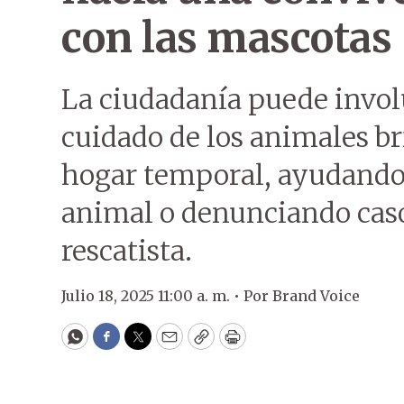
con las mascotas
La ciudadanía puede invol
cuidado de los animales b
hogar temporal, ayudando 
animal o denunciando caso
rescatista.
Julio 18, 2025 11:00 a. m. •
Por
Brand Voice
WhatsApp
Facebook
Twitter
Email
Copy
Print