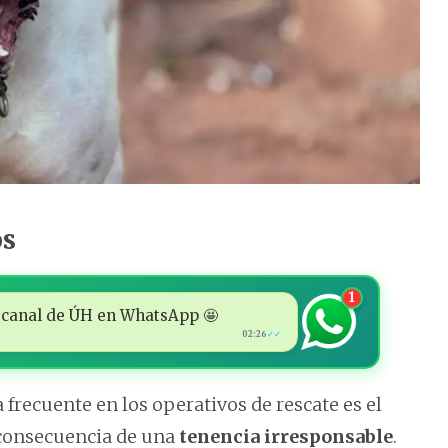
os
1
 al canal de ÚH en WhatsApp 🤩
02:26
✓✓
frecuente en los operativos de rescate es el
consecuencia de una
tenencia irresponsable
.