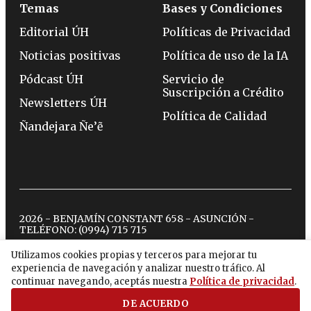
Temas
Bases y Condiciones
Editorial ÚH
Políticas de Privacidad
Noticias positivas
Política de uso de la IA
Pódcast ÚH
Servicio de
Suscripción a Crédito
Newsletters ÚH
Política de Calidad
Ñandejara Ñe’ẽ
2026 - BENJAMÍN CONSTANT 658 - ASUNCIÓN -
TELÉFONO:
(0994) 715 715
Utilizamos cookies propias y terceros para mejorar tu
experiencia de navegación y analizar nuestro tráfico. Al
twitter
instagram
facebook
tiktok
youtube
spotify
continuar navegando, aceptás nuestra
Política de privacidad
.
DE ACUERDO