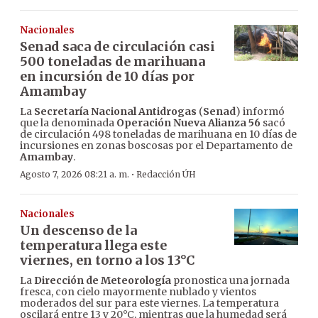
Nacionales
Senad saca de circulación casi
500 toneladas de marihuana
en incursión de 10 días por
Amambay
La
Secretaría Nacional Antidrogas
(
Senad
) informó
que la denominada
Operación Nueva Alianza 56
sacó
de circulación 498 toneladas de marihuana en 10 días de
incursiones en zonas boscosas por el Departamento de
Amambay
.
·
Agosto 7, 2026 08:21 a. m.
Redacción ÚH
Nacionales
Un descenso de la
temperatura llega este
viernes, en torno a los 13°C
La
Dirección de Meteorología
pronostica una jornada
fresca, con cielo mayormente nublado y vientos
moderados del sur para este viernes. La temperatura
oscilará entre 13 y 20°C, mientras que la humedad será