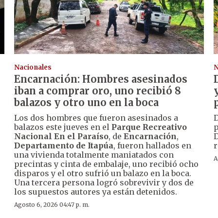
Nacionales
N
Encarnación: Hombres asesinados
iban a comprar oro, uno recibió 8
balazos y otro uno en la boca
Los dos hombres que fueron asesinados a
D
balazos este jueves en el
Parque Recreativo
p
Nacional En el Paraíso
, de
Encarnación
,
D
Departamento de Itapúa
, fueron hallados en
r
una vivienda totalmente maniatados con
A
precintas y cinta de embalaje, uno recibió ocho
disparos y el otro sufrió un balazo en la boca.
Una tercera persona logró sobrevivir y dos de
los supuestos autores ya están detenidos.
Agosto 6, 2026 04:47 p. m.