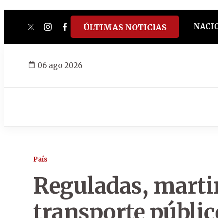
NACI
ÚLTIMAS NOTICIAS
twitter
instagram
facebook
tiktok
youtube
spotify
06 ago 2026
País
Reguladas, martir
transporte públic