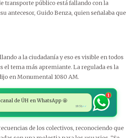
e transporte público está fallando con la
a su antecesor, Guido Benza, quien señalaba que
allando a la ciudadanía y eso es visible en todos
 es el tema más apremiante. La regulada es la
, dijo en Monumental 1080 AM.
1
 al canal de ÚH en WhatsApp 🤩
19:51
✓✓
recuencias de los colectivos, reconociendo que
adas son una molestia para los usuarios. ‘‘Se