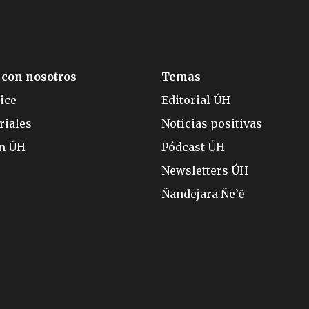
 con nosotros
Temas
ice
Editorial ÚH
riales
Noticias positivas
ón ÚH
Pódcast ÚH
Newsletters ÚH
Ñandejara Ñe’ẽ