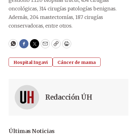
oncológicas, 314 cirugías patologías benignas.
Además, 204 mastectomías, 187 cirugías
conservadoras, entre otros.
WhatsApp
Facebook
Twitter
Email
Copy
Print
Hospital Ingavi
Cáncer de mama
Redacción ÚH
Últimas Noticias