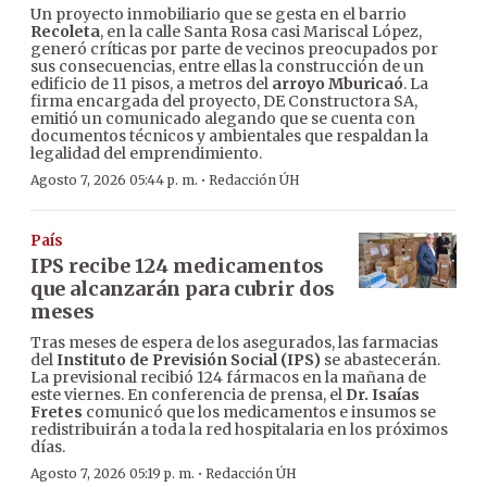
Un proyecto inmobiliario que se gesta en el barrio
Recoleta
, en la calle Santa Rosa casi Mariscal López,
generó críticas por parte de vecinos preocupados por
sus consecuencias, entre ellas la construcción de un
edificio de 11 pisos, a metros del
arroyo Mburicaó
. La
firma encargada del proyecto, DE Constructora SA,
emitió un comunicado alegando que se cuenta con
documentos técnicos y ambientales que respaldan la
legalidad del emprendimiento.
·
Agosto 7, 2026 05:44 p. m.
Redacción ÚH
País
IPS recibe 124 medicamentos
que alcanzarán para cubrir dos
meses
Tras meses de espera de los asegurados, las farmacias
del
Instituto de Previsión Social (IPS)
se abastecerán.
La previsional recibió 124 fármacos en la mañana de
este viernes. En conferencia de prensa, el
Dr. Isaías
Fretes
comunicó que los medicamentos e insumos se
redistribuirán a toda la red hospitalaria en los próximos
días.
·
Agosto 7, 2026 05:19 p. m.
Redacción ÚH