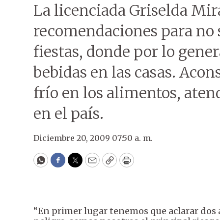
La licenciada Griselda Mir
recomendaciones para no s
fiestas, donde por lo gene
bebidas en las casas. Acon
frío en los alimentos, ate
en el país.
Diciembre 20, 2009 07:50 a. m.
WhatsApp
Facebook
Twitter
Email
Copy
Print
“En primer lugar tenemos que aclarar dos 