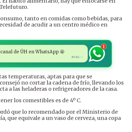
. El hábito alimentario, hay que enfocarse en
 Telefuturo.
 consumo, tanto en comidas como bebidas, para
 necesidad de acudir a un centro médico en
1
 al canal de ÚH en WhatsApp 🤩
05:01
✓✓
ltas temperaturas, aptas para que se
onsejó no cortar la cadena de frío, llevando los
a a las heladeras o refrigeradores de la casa.
ner los comestibles es de 4º C.
cordó que lo recomendado por el Ministerio de
ía, que equivale a un vaso de cerveza, una copa