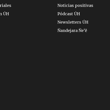
riales
Noticias positivas
ón ÚH
Pódcast ÚH
Newsletters ÚH
Ñandejara Ñe’ẽ