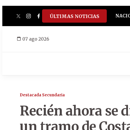
NACI
ÚLTIMAS NOTICIAS
twitter
instagram
facebook
tiktok
youtube
spotify
07 ago 2026
Destacada Secundaria
Recién ahora se d
un tramo de Cost