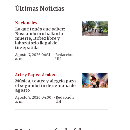
Últimas Noticias
Nacionales
Lo que tenés que saber:
Buscando oro hallan la
muerte, Brítez libre y
laboratorio ilegal de
tirzepatida
·
Agosto 7, 2026 06:31
Redacción
a. m.
ÚH
Arte y Espectáculos
Música, teatro y alegría para
el segundo fin de semana de
agosto
·
Agosto 7, 2026 04:00
Redacción
a. m.
ÚH
Claudia Centurión